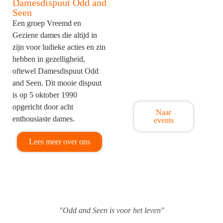
Damesdispuut Odd and
Seen
Een groep Vreemd en
Geziene dames die altijd in
zijn voor ludieke acties en zin
Events Odd
hebben in gezelligheid,
and Seen
oftewel Damesdispuut Odd
Meer weten over
and Seen. Dit mooie dispuut
alle events?
is op 5 oktober 1990
opgericht door acht
Naar
enthousiaste dames.
events
Lees meer over ons
"Odd and Seen is voor het leven"